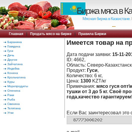
Биржа мяса в К
Мясная биржа в Казахстане.
---
Главная
|
Продать мясо на бирже
|
Правила Биржи
Имеется товар на п
Баранина
Говядина
Гуси
Дата подачи заявки:
15-11-20
Дичь
ID: 4662,
Другое
Зайчатина
Область: Северо-Казахстанска
Индейка
Продукт:
Гуси
,
Конина
Количество: 6 кг,
Крольчатина
Цена:
1300
KZT/кг
Куры
Примечания:
мясо гуся опт\к
Морепродукты
Оленина
тушки от 3 до 5 кг. Своё 
Раки
года,качество гарантируем!
Рыба
Свинина
Телятина
Если Вас заинтересовал это 
Утки