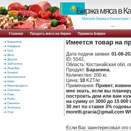
Биржа мяса в К
Мясная биржа в Казахстане.
---
Главная
|
Продать мясо на бирже
|
Правила Биржи
Имеется товар на п
Баранина
Говядина
Гуси
Дата подачи заявки:
01-08-20
Дичь
ID: 5542,
Другое
Зайчатина
Область: Костанайская обл. об
Индейка
Продукт:
Баранина
,
Конина
Количество: 200 кг,
Крольчатина
Цена:
10
KZT/кг
Куры
Примечания:
Привет, извини
Морепродукты
Оленина
мне знать, если вы планиру
Раки
построить дом или вам ну
Рыба
на сумму от 3000 до 15 000
Свинина
30 лет по ставке 3% годовы
Телятина
moretti.gracia@gmail.com W
Утки
Если Вас заинтересовал это 